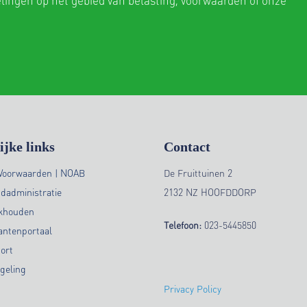
ijke links
Contact
Voorwaarden | NOAB
De Fruittuinen 2
ndadministratie
2132 NZ HOOFDDORP
ekhouden
Telefoon:
023-5445850
antenportaal
ort
geling
Privacy Policy