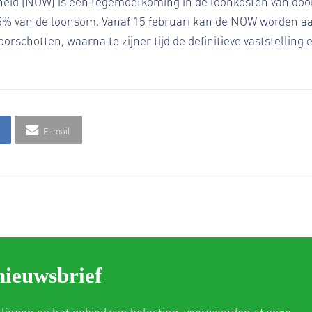
d (NOW) is een tegemoetkoming in de loonkosten van door d
5% van de loonsom. Vanaf 15 februari kan de NOW worden aa
orschotten, waarna te zijner tijd de definitieve vaststelling 
E-mail
nieuwsbrief
elingen op het gebied van belasting, voorwaarden of onze