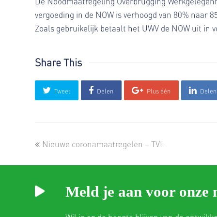
De Noodmaatregeling Overbrugging Werkgelegenhei
vergoeding in de NOW is verhoogd van 80% naar 8
Zoals gebruikelijk betaalt het UWV de NOW uit in vo
Share This
Tweet
Delen
Plus één
Delen
previous
Nieuwe coronamaatregelen – TVL
post:
Meld je aan voor onze 
Wil je op de hoogte blijven van de ontwikk